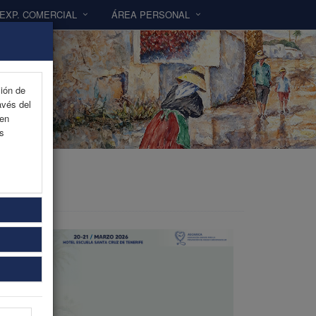
EXP. COMERCIAL
ÁREA PERSONAL
ción de
avés del
 en
as