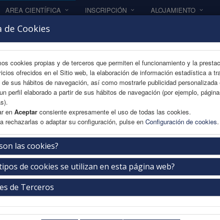
AREA CIENTÍFICA
INSCRIPCIÓN
ALOJAMIENTO
a de Cookies
mos cookies propias y de terceros que permiten el funcionamiento y la presta
vicios ofrecidos en el Sitio web, la elaboración de información estadística a tr
s de sus hábitos de navegación, así como mostrarle publicidad personalizada
un perfil elaborado a partir de sus hábitos de navegación (por ejemplo, págin
s).
ar en
Aceptar
consiente expresamente el uso de todas las cookies.
a rechazarlas o adaptar su configuración, pulse en
Configuración de cookies
.
illas
son las cookies?
tipos de cookies se utilizan en esta página web?
es de Terceros