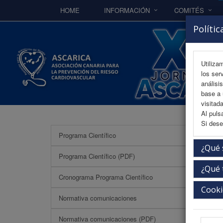
HOME
INFORMACIÓN
COMITÉS
Polític
Utiliza
los ser
análisi
base a 
visitada
Al puls
Si dese
Programa Científico
Plant
¿Qué 
Programa Científico (PDF)
¿Qué 
Cronograma Programa Científico
Cooki
Normativa comunicaciones
Normativa comunicaciones (PDF)